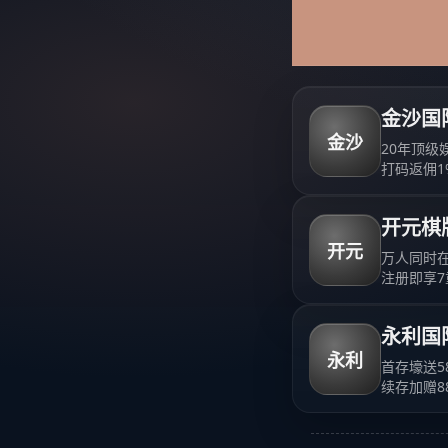
金沙国
金沙
20年顶级
打码返佣1
开元棋
开元
万人同时
注册即享7
永利国
永利
首存壕送58
续存加赠88