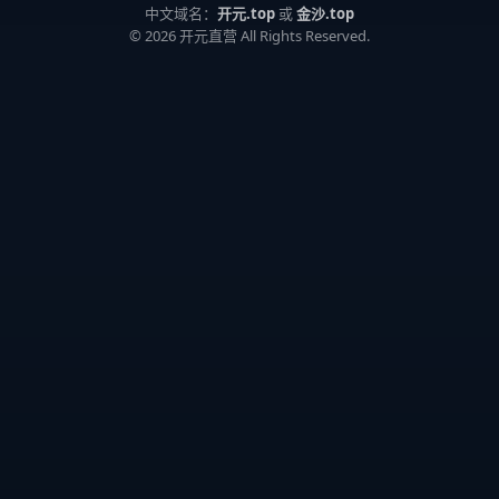
中文域名：
开元.top
或
金沙.top
© 2026 开元直营 All Rights Reserved.