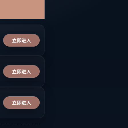
立即进入
立即进入
立即进入